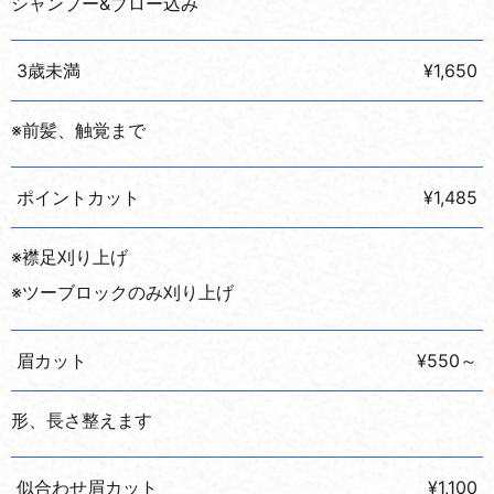
シャンプー&ブロー込み
3歳未満
¥1,650
※前髪、触覚まで
ポイントカット
¥1,485
※襟足刈り上げ
※ツーブロックのみ刈り上げ
眉カット
¥550～
形、長さ整えます
似合わせ眉カット
¥1,100