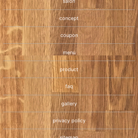
salon
concept
coupon
menu
product
faq
gallery
privacy policy
sitemap